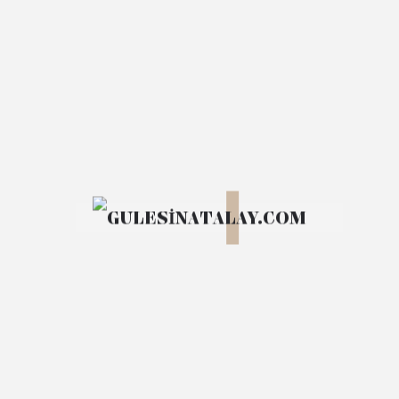
imperdiet et, porttitor at sem. Vestibulum ante
ipsum primis in faucibus orci luctus et ultrices
posuere cubilia Curae; Donec velit neque, auctor sit
amet aliquam vel, ullamcorper sit amet ligula.
Curabitur arcu erat, accumsan id imperdiet et,
porttitor at sem. Pellentesque in ipsum id orci porta
dapibus.
Dignissim convallis aenean et tortor at risus viverra
adipiscing at. Enim praesent elementum facilisis leo
vel fringilla est ullamcorper eget.
Fermentum magna id tortor.
Quis ridiculus pharetra luctus augue duis.
Vitae elementum curabitur vitae nunc sed.