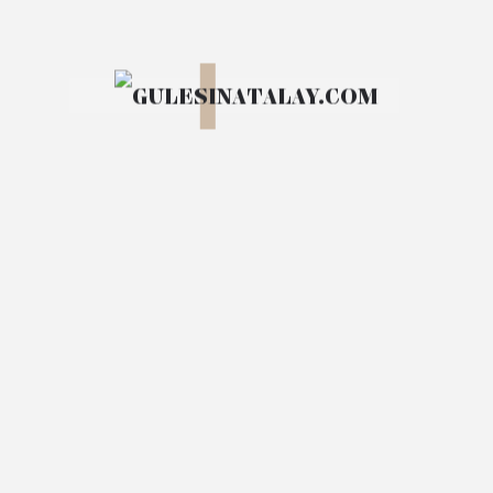
© 2024 Design by
DesignThemes
.
İletişim
bilgi@gulesinatalay.com
Sosyal Medya